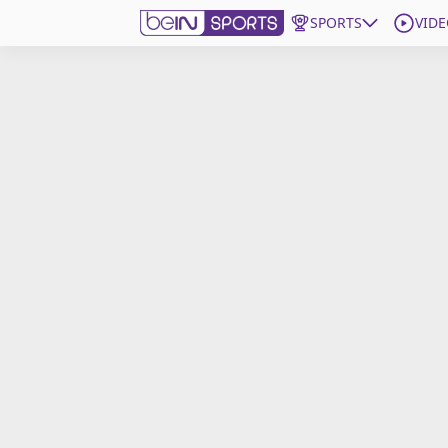
SPORTS
VIDE
beIN SPORTS CONNECT
Edition
France
Replays
Podcasts
En Direct
Gérer les notifications
Contactez nous
Grille TV
beINSPIRED
CGU
Mentions légales