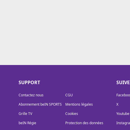
Cookies
Protection des données
Paramétrer mon consentement
SUPPORT
SUIV
Contactez nous
CGU
Faceboo
Abonnement beIN SPORTS
Mentions légales
X
Grille TV
Cookies
Youtube
beIN Régie
Protection des données
Instagr