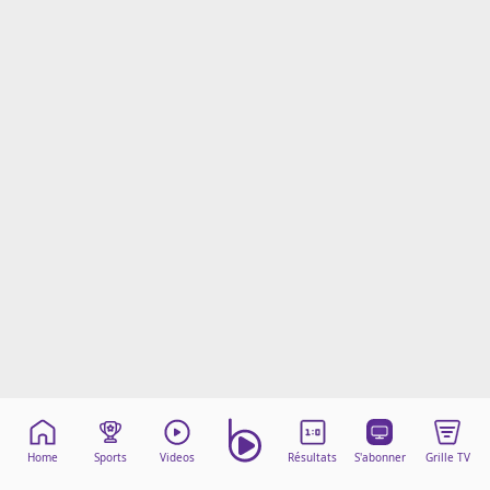
Mentions légales
Cookies
Protection des données
Paramétrer mon consentement
Home
Sports
Videos
Résultats
S'abonner
Grille TV