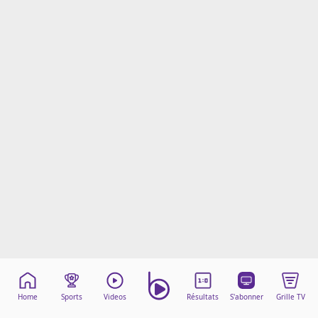
Mentions légales
Cookies
Protection des données
Paramétrer mon consentement
Home
Sports
Videos
Résultats
S'abonner
Grille TV