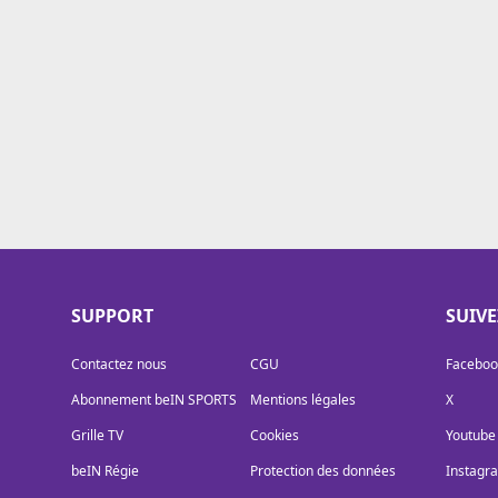
Cookies
Protection des données
Paramétrer mon consentement
SUPPORT
SUIV
Contactez nous
CGU
Faceboo
Abonnement beIN SPORTS
Mentions légales
X
Grille TV
Cookies
Youtube
beIN Régie
Protection des données
Instagr