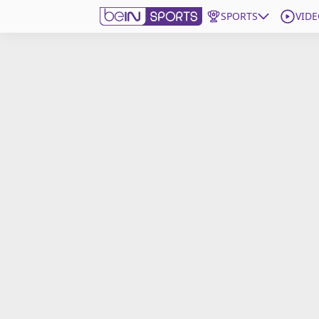
SPORTS
VIDE
beIN SPORTS CONNECT
Edition
France
Replays
Podcasts
En Direct
Gérer les notifications
Contactez nous
Grille TV
beINSPIRED
CGU
Mentions légales