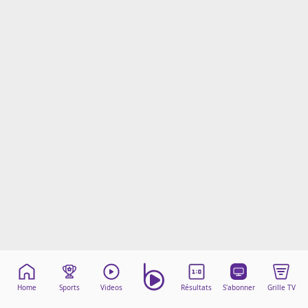
Mentions légales
Cookies
Protection des données
Paramétrer mon consentement
Home
Sports
Videos
Résultats
S'abonner
Grille TV