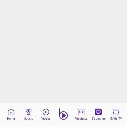
Mentions légales
Cookies
Protection des données
Paramétrer mon consentement
Home
Sports
Videos
Résultats
S'abonner
Grille TV