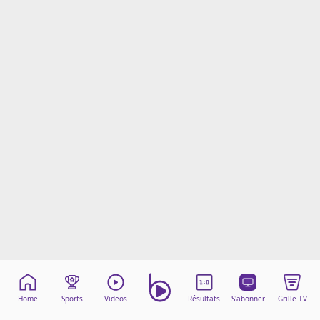
Mentions légales
Cookies
Protection des données
Paramétrer mon consentement
Home
Sports
Videos
Résultats
S'abonner
Grille TV