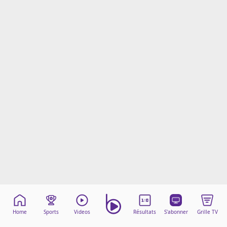
Mentions légales
Cookies
Protection des données
Paramétrer mon consentement
Home
Sports
Videos
Résultats
S'abonner
Grille TV