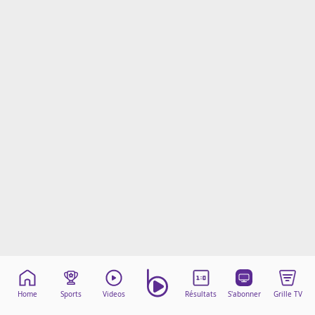
Mentions légales
Cookies
Protection des données
Paramétrer mon consentement
Home
Sports
Videos
Résultats
S'abonner
Grille TV