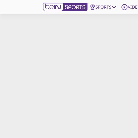
SPORTS
VIDE
beIN SPORTS CONNECT
Edition
France
Replays
Podcasts
En Direct
Gérer les notifications
Contactez nous
Grille TV
beINSPIRED
CGU
Mentions légales