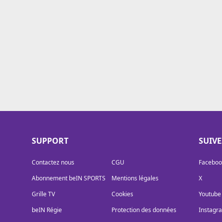
Cookies
Protection des données
Paramétrer mon consentement
SUPPORT
SUIV
Contactez nous
CGU
Faceboo
Abonnement beIN SPORTS
Mentions légales
X
Grille TV
Cookies
Youtube
beIN Régie
Protection des données
Instagr