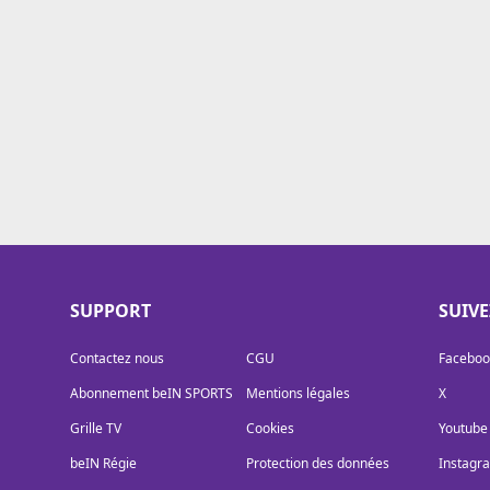
Cookies
Protection des données
Paramétrer mon consentement
SUPPORT
SUIV
Contactez nous
CGU
Faceboo
Abonnement beIN SPORTS
Mentions légales
X
Grille TV
Cookies
Youtube
beIN Régie
Protection des données
Instagr