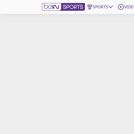
SPORTS
VIDE
beIN SPORTS CONNECT
Edition
France
Replays
Podcasts
En Direct
Gérer les notifications
Contactez nous
Grille TV
beINSPIRED
CGU
Mentions légales