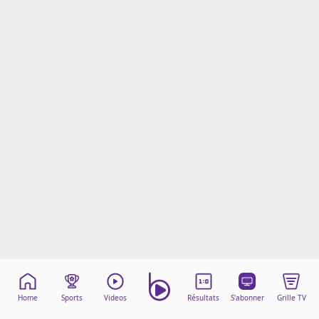
Mentions légales
Cookies
Protection des données
Paramétrer mon consentement
Home
Sports
Videos
Résultats
S'abonner
Grille TV