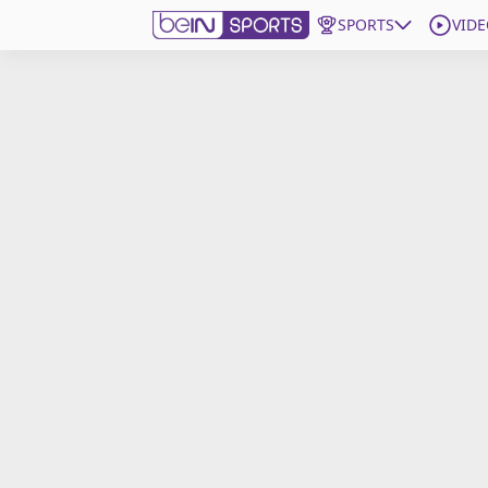
SPORTS
VIDE
beIN SPORTS CONNECT
Edition
France
Replays
Podcasts
En Direct
Gérer les notifications
Contactez nous
Grille TV
beINSPIRED
CGU
Mentions légales