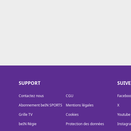
Cookies
Protection des données
Paramétrer mon consentement
SUPPORT
SUIV
Contactez nous
CGU
Faceboo
Abonnement beIN SPORTS
Mentions légales
X
Grille TV
Cookies
Youtube
beIN Régie
Protection des données
Instagr