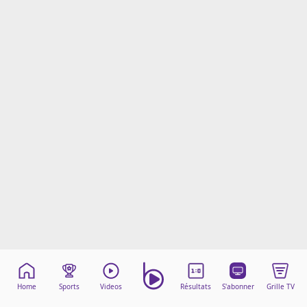
Mentions légales
Cookies
Protection des données
Paramétrer mon consentement
Home
Sports
Videos
Résultats
S'abonner
Grille TV