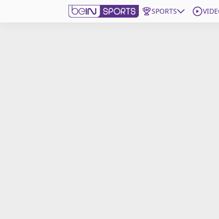
SPORTS
VIDE
beIN SPORTS CONNECT
Edition
France
Replays
Podcasts
En Direct
Gérer les notifications
Contactez nous
Grille TV
beINSPIRED
CGU
Mentions légales