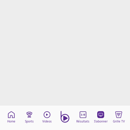
Mentions légales
Cookies
Protection des données
Paramétrer mon consentement
Home
Sports
Videos
Résultats
S'abonner
Grille TV