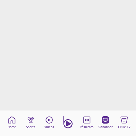
Mentions légales
Cookies
Protection des données
Paramétrer mon consentement
Home
Sports
Videos
Résultats
S'abonner
Grille TV