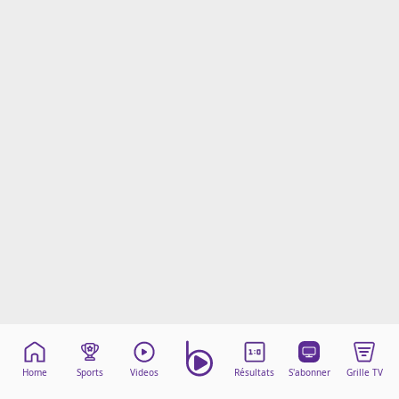
Mentions légales
Cookies
Protection des données
Paramétrer mon consentement
Home
Sports
Videos
Résultats
S'abonner
Grille TV