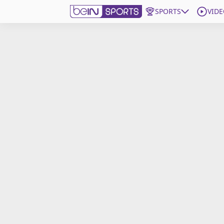
SPORTS
VIDE
beIN SPORTS CONNECT
Edition
France
Replays
Podcasts
En Direct
Gérer les notifications
Contactez nous
Grille TV
beINSPIRED
CGU
Mentions légales