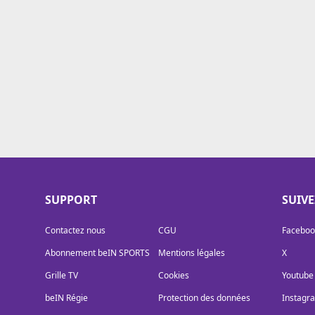
Cookies
Protection des données
Paramétrer mon consentement
SUPPORT
SUIV
Contactez nous
CGU
Faceboo
Abonnement beIN SPORTS
Mentions légales
X
Grille TV
Cookies
Youtube
beIN Régie
Protection des données
Instagr