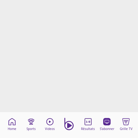
Mentions légales
Cookies
Protection des données
Paramétrer mon consentement
Home
Sports
Videos
Résultats
S'abonner
Grille TV