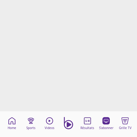
Mentions légales
Cookies
Protection des données
Paramétrer mon consentement
Home
Sports
Videos
Résultats
S'abonner
Grille TV