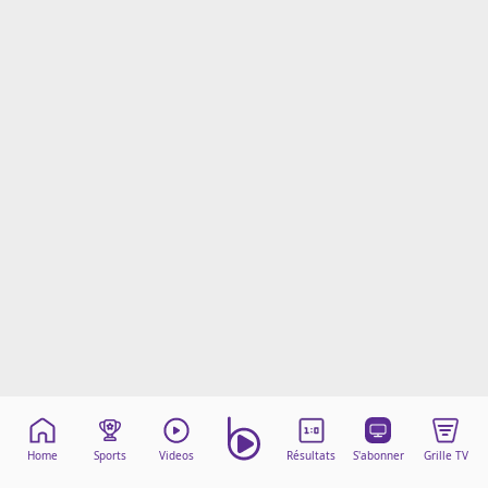
Mentions légales
Cookies
Protection des données
Paramétrer mon consentement
Home
Sports
Videos
Résultats
S'abonner
Grille TV