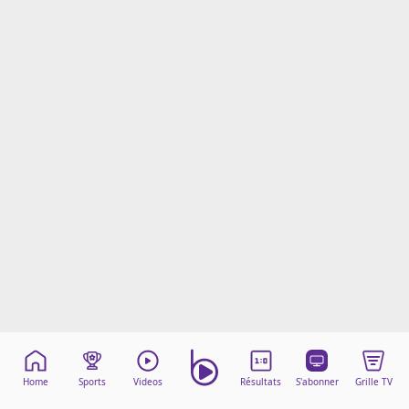
Mentions légales
Cookies
Protection des données
Paramétrer mon consentement
Home
Sports
Videos
Résultats
S'abonner
Grille TV