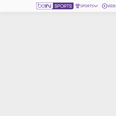
SPORTS
VIDE
beIN SPORTS CONNECT
Edition
France
Replays
Podcasts
En Direct
Gérer les notifications
Contactez nous
Grille TV
beINSPIRED
CGU
Mentions légales