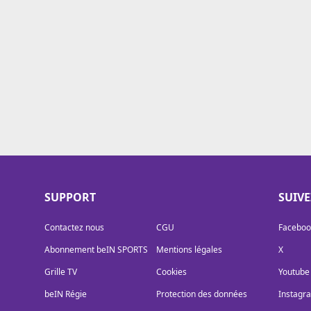
Cookies
Protection des données
Paramétrer mon consentement
SUPPORT
SUIV
Contactez nous
CGU
Faceboo
Abonnement beIN SPORTS
Mentions légales
X
Grille TV
Cookies
Youtube
beIN Régie
Protection des données
Instagr