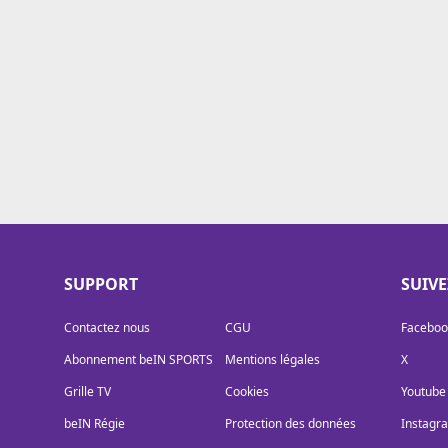
Cookies
Protection des données
Paramétrer mon consentement
SUPPORT
SUIV
Contactez nous
CGU
Faceboo
Abonnement beIN SPORTS
Mentions légales
X
Grille TV
Cookies
Youtube
beIN Régie
Protection des données
Instagr