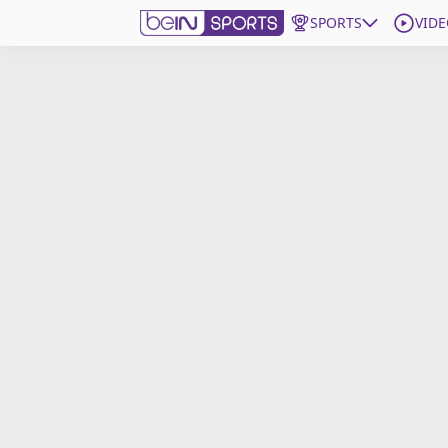
SPORTS
VIDE
beIN SPORTS CONNECT
Edition
France
Replays
Podcasts
En Direct
Gérer les notifications
Contactez nous
Grille TV
beINSPIRED
CGU
Mentions légales