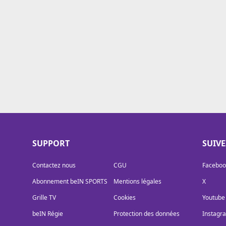
Cookies
Protection des données
Paramétrer mon consentement
SUPPORT
SUIV
Contactez nous
CGU
Faceboo
Abonnement beIN SPORTS
Mentions légales
X
Grille TV
Cookies
Youtube
beIN Régie
Protection des données
Instagr