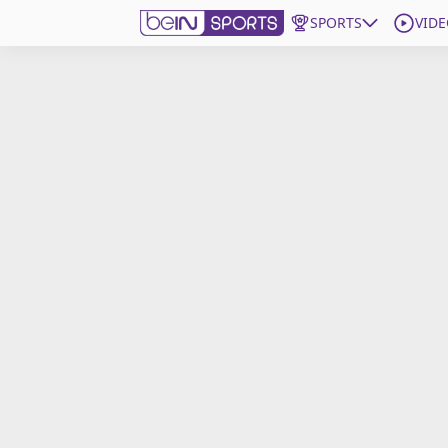
SPORTS
VIDE
beIN SPORTS CONNECT
Edition
France
Replays
Podcasts
En Direct
Gérer les notifications
Contactez nous
Grille TV
beINSPIRED
CGU
Mentions légales