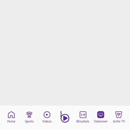
Mentions légales
Cookies
Protection des données
Paramétrer mon consentement
Home
Sports
Videos
Résultats
S'abonner
Grille TV