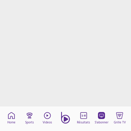
Mentions légales
Cookies
Protection des données
Paramétrer mon consentement
Home
Sports
Videos
Résultats
S'abonner
Grille TV