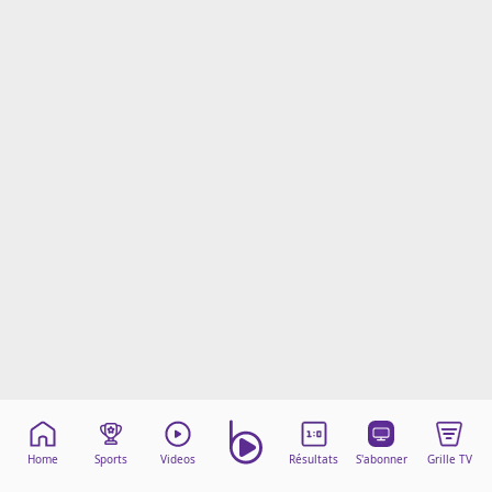
Mentions légales
Cookies
Protection des données
Paramétrer mon consentement
Home
Sports
Videos
Résultats
S'abonner
Grille TV