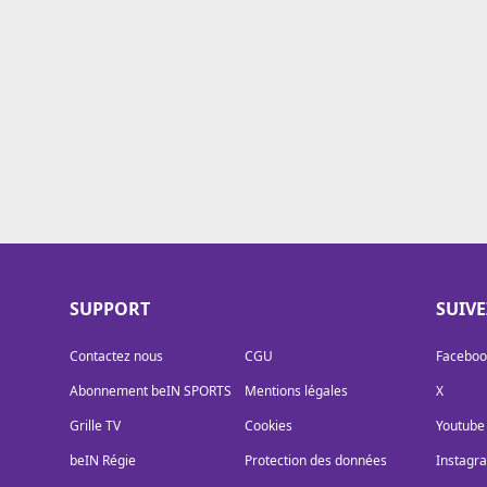
Cookies
Protection des données
Paramétrer mon consentement
SUPPORT
SUIV
Contactez nous
CGU
Faceboo
Abonnement beIN SPORTS
Mentions légales
X
Grille TV
Cookies
Youtube
beIN Régie
Protection des données
Instagr