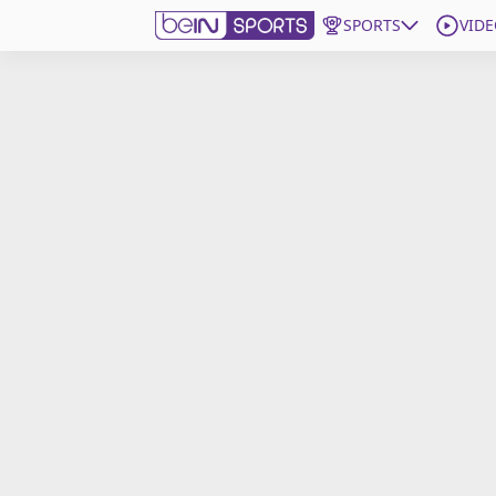
SPORTS
VIDE
beIN SPORTS CONNECT
Edition
France
Replays
Podcasts
En Direct
Gérer les notifications
Contactez nous
Grille TV
beINSPIRED
CGU
Mentions légales