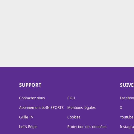
Cookies
Protection des données
Paramétrer mon consentement
SUPPORT
SUIV
Contactez nous
CGU
Faceboo
Abonnement beIN SPORTS
Mentions légales
X
Grille TV
Cookies
Youtube
beIN Régie
Protection des données
Instagr