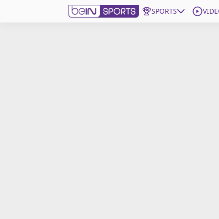
SPORTS
VIDE
beIN SPORTS CONNECT
Edition
France
Replays
Podcasts
En Direct
Gérer les notifications
Contactez nous
Grille TV
beINSPIRED
CGU
Mentions légales