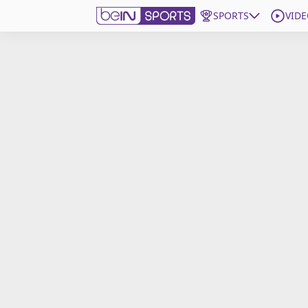
SPORTS
VIDE
beIN SPORTS CONNECT
Edition
France
Replays
Podcasts
En Direct
Gérer les notifications
Contactez nous
Grille TV
beINSPIRED
CGU
Mentions légales