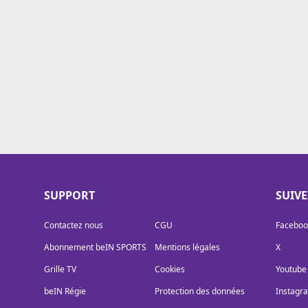
Cookies
Protection des données
Paramétrer mon consentement
SUPPORT
SUIV
Contactez nous
CGU
Faceboo
Abonnement beIN SPORTS
Mentions légales
X
Grille TV
Cookies
Youtube
beIN Régie
Protection des données
Instagr