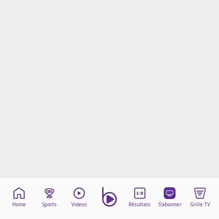
Mentions légales
Cookies
Protection des données
Paramétrer mon consentement
Home
Sports
Videos
Résultats
S'abonner
Grille TV