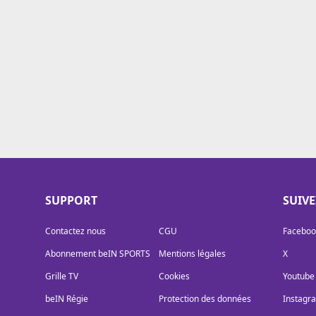
Cookies
Protection des données
Paramétrer mon consentement
SUPPORT
SUIV
Contactez nous
CGU
Faceboo
Abonnement beIN SPORTS
Mentions légales
X
Grille TV
Cookies
Youtube
beIN Régie
Protection des données
Instagr