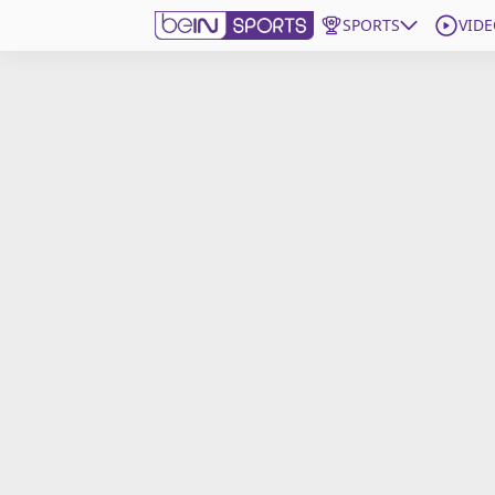
SPORTS
VIDE
beIN SPORTS CONNECT
Edition
France
Replays
Podcasts
En Direct
Gérer les notifications
Contactez nous
Grille TV
beINSPIRED
CGU
Mentions légales