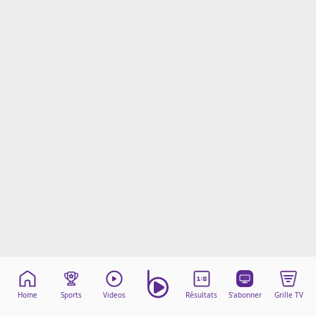
Mentions légales
Cookies
Protection des données
Paramétrer mon consentement
Home
Sports
Videos
Résultats
S'abonner
Grille TV