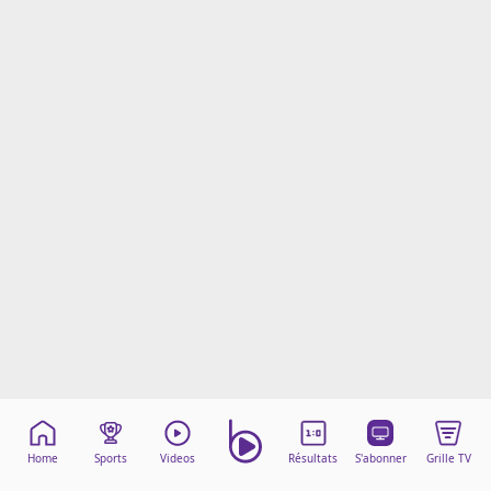
Mentions légales
Cookies
Protection des données
Paramétrer mon consentement
Home
Sports
Videos
Résultats
S'abonner
Grille TV