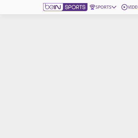
SPORTS
VIDE
beIN SPORTS CONNECT
Edition
France
Replays
Podcasts
En Direct
Gérer les notifications
Contactez nous
Grille TV
beINSPIRED
CGU
Mentions légales