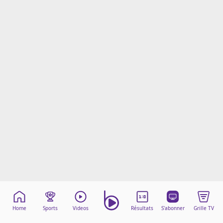
Mentions légales
Cookies
Protection des données
Paramétrer mon consentement
Home
Sports
Videos
Résultats
S'abonner
Grille TV