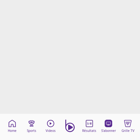
Mentions légales
Cookies
Protection des données
Paramétrer mon consentement
Home
Sports
Videos
Résultats
S'abonner
Grille TV