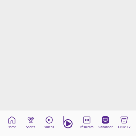
Mentions légales
Cookies
Protection des données
Paramétrer mon consentement
Home
Sports
Videos
Résultats
S'abonner
Grille TV