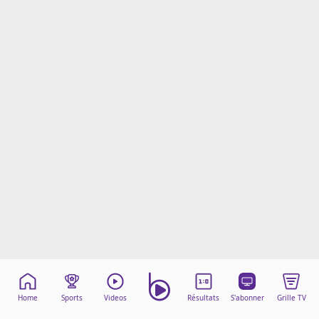
Mentions légales
Cookies
Protection des données
Paramétrer mon consentement
Home
Sports
Videos
Résultats
S'abonner
Grille TV