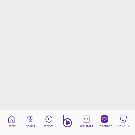
Mentions légales
Cookies
Protection des données
Paramétrer mon consentement
Home
Sports
Videos
Résultats
S'abonner
Grille TV