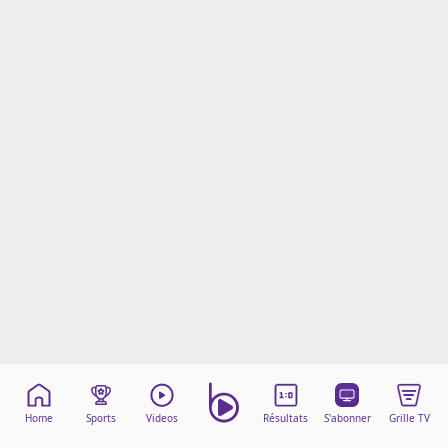
Mentions légales
Cookies
Protection des données
Paramétrer mon consentement
Home
Sports
Videos
Résultats
S'abonner
Grille TV