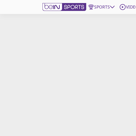
SPORTS
VIDE
beIN SPORTS CONNECT
Edition
France
Replays
Podcasts
En Direct
Gérer les notifications
Contactez nous
Grille TV
beINSPIRED
CGU
Mentions légales