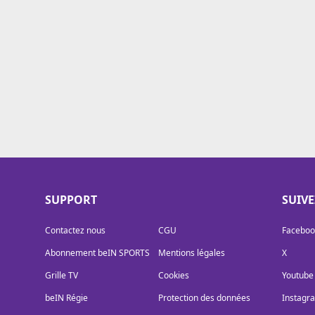
Cookies
Protection des données
Paramétrer mon consentement
SUPPORT
SUIV
Contactez nous
CGU
Faceboo
Abonnement beIN SPORTS
Mentions légales
X
Grille TV
Cookies
Youtube
beIN Régie
Protection des données
Instagr