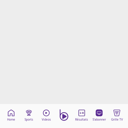
Mentions légales
Cookies
Protection des données
Paramétrer mon consentement
Home
Sports
Videos
Résultats
S'abonner
Grille TV