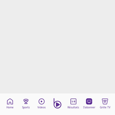
Mentions légales
Cookies
Protection des données
Paramétrer mon consentement
Home
Sports
Videos
Résultats
S'abonner
Grille TV