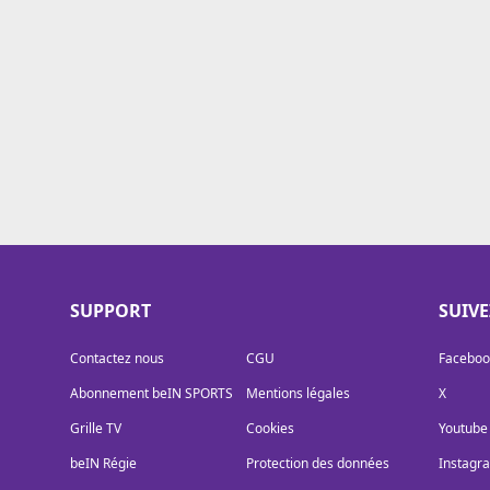
Cookies
Protection des données
Paramétrer mon consentement
SUPPORT
SUIV
Contactez nous
CGU
Faceboo
Abonnement beIN SPORTS
Mentions légales
X
Grille TV
Cookies
Youtube
beIN Régie
Protection des données
Instagr