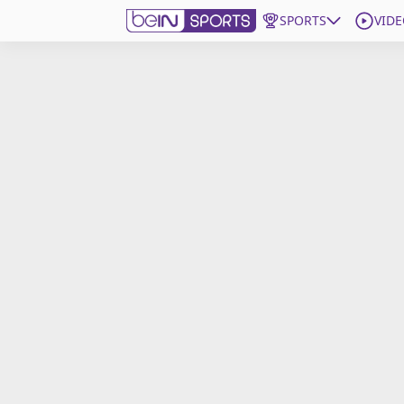
SPORTS
VIDE
beIN SPORTS CONNECT
Edition
France
Replays
Podcasts
En Direct
Gérer les notifications
Contactez nous
Grille TV
beINSPIRED
CGU
Mentions légales