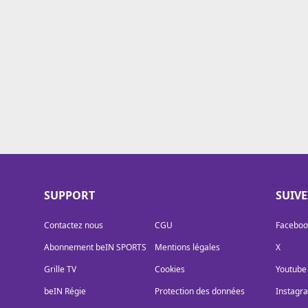
Cookies
Protection des données
Paramétrer mon consentement
SUPPORT
SUIV
Contactez nous
CGU
Faceboo
Abonnement beIN SPORTS
Mentions légales
X
Grille TV
Cookies
Youtube
beIN Régie
Protection des données
Instagr