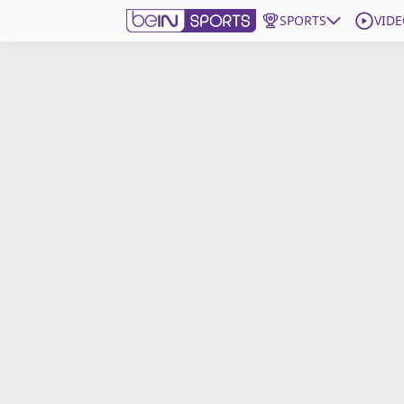
SPORTS
VIDE
beIN SPORTS CONNECT
Edition
France
Replays
Podcasts
En Direct
Gérer les notifications
Contactez nous
Grille TV
beINSPIRED
CGU
Mentions légales