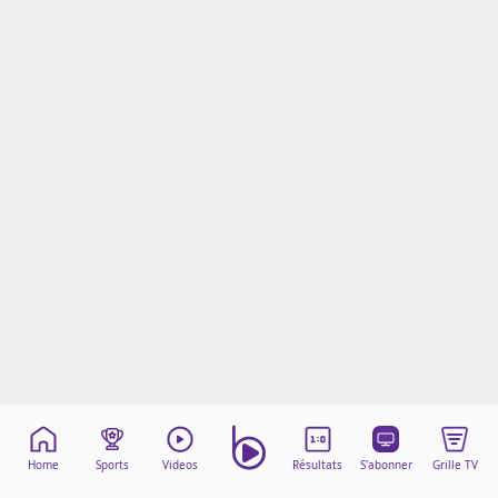
Mentions légales
Cookies
Protection des données
Paramétrer mon consentement
Home
Sports
Videos
Résultats
S'abonner
Grille TV