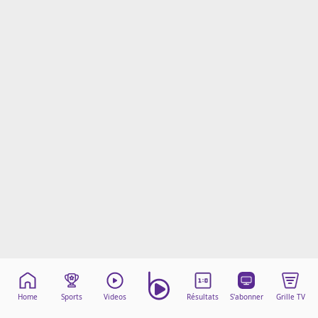
Mentions légales
Cookies
Protection des données
Paramétrer mon consentement
Home
Sports
Videos
Résultats
S'abonner
Grille TV